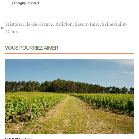
(Treigny, Yonne)
Histoire
,
Île-de-France
,
Religion
,
Savoir-Faire
,
Seine-Saint-
Denis
VOUS POURRIEZ AIMER