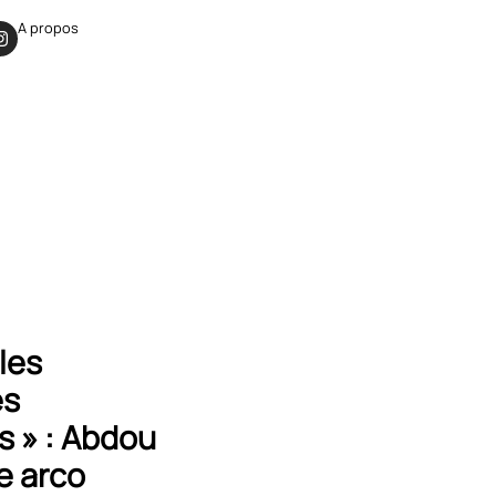
A propos
les
es
s » : Abdou
e arco